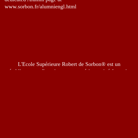
www.sorbon.fr/alumniengl.html
L'Ecole Supérieure Robert de Sorbon® est un
établissement d'enseignement supérieur privé français
auquel les autorités françaises ont exclusivement attribué
la prestigieuse marque ® Email:
sorbon@sorbon.fr
© 2025 Ecole Supérieure Robert de Sorbon® 200 rue de
la Croix Nivert, 75015, Paris, France
Neve
| Powered by
WordPress